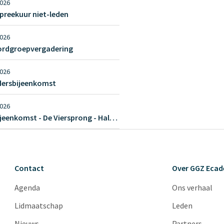
2026
preekuur niet-leden
2026
ordgroepvergadering
2026
dersbijeenkomst
2026
Regiobijeenkomst - De Viersprong - Halsteren
Contact
Over GGZ Eca
Agenda
Ons verhaal
Lidmaatschap
Leden
Nieuws
Partners