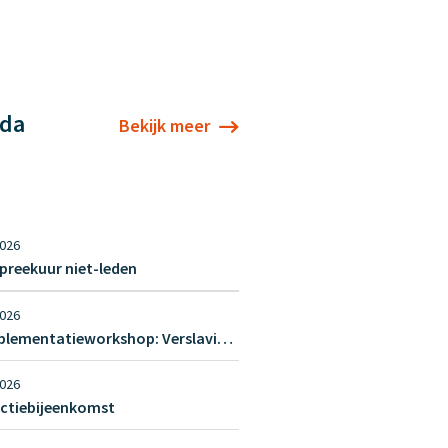
da
Bekijk meer
2026
preekuur niet-leden
2026
L&O Implementatieworkshop: Verslavingsproblematiek
2026
ctiebijeenkomst