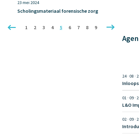
23 mei 2024
Scholingsmateriaal forensische zorg
1
2
3
4
5
6
7
8
9
(current)
Agen
24 · 08 · 
Inloops
01 · 09 · 
02 · 09 · 
Introdu