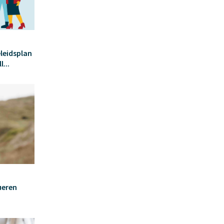
leidsplan
...
ueren