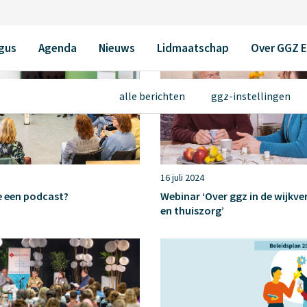
gus
Agenda
Nieuws
Lidmaatschap
Over GGZ 
alle berichten
ggz-instellingen
16 juli 2024
e een podcast?
Webinar ‘Over ggz in de wijkve
en thuiszorg’