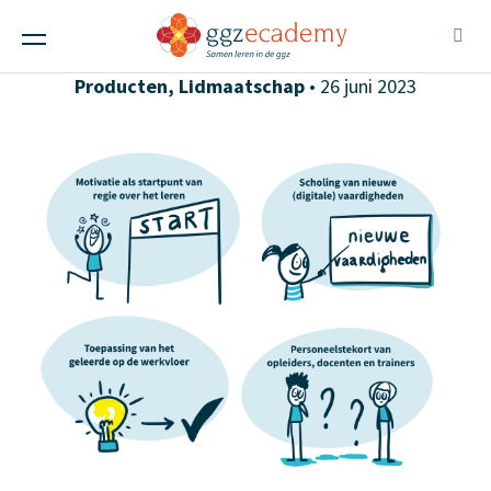
Externe-Interne Analyse 2023
Alle berichten
,
Ggz-instellingen
,
Scholen
,
Producten
,
Lidmaatschap
• 26 juni 2023