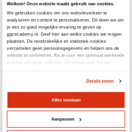
Welkom! Onze website maakt gebruik van cookies.
We gebruiken cookies om ons websiteverkeer te
analyseren en content te personaliseren. Dit doen we om
je een zo goed mogelijke ervaring te geven op
ggzecademy.nl. Geef hier aan welke cookies we mogen
14 jul 2026
plaatsen. De noodzakelijke en statistiek-cookies
Terugblik congres:
verzamelen geen persoonsgegevens en helpen ons de
nieuwsgierigheid
website te verbeteren. Als je voor een optimaal werkende
website wilt gaan, vink dan alle vakjes aan. Op die
manier kunnen we jou de beste online service bieden!
Details tonen
Alles toestaan
11 jul 2026
Resourcegroepen:
Aanpassen
herstellen doe je samen