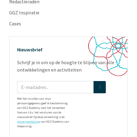
Redactieraden
GGZ Inspiratie
Cases
Nieuwsbrief
Schrijf je in om op de hoogte te blijven van alle
ontwikkelingen en activiteiten
Met het invullen van mijn
persoonsgegevens geef ik toestemming
aan GGZ Ecademy voor het verwerken
hiervan t.b.v. het versturen van de
nieuwsbrief. Op deze verwerking is de
privacyverklaring
van GGZ Ecademy van
toepassing.