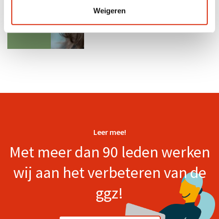
Weigeren
Leer mee!
Met meer dan 90 leden werken
wij aan het verbeteren van de
ggz!